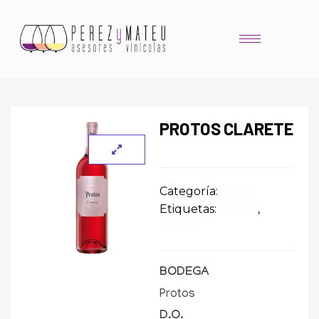
PROTOS CLARETE
Categoría:
Protos
Etiquetas:
cigales
,
clarete
BODEGA
Protos
D.O.