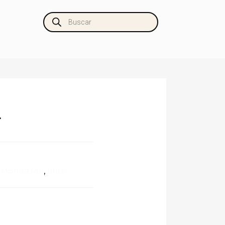
L
,
Monastrell
,
tinto