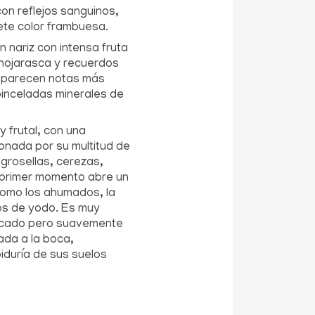
con reflejos sanguinos,
bete color frambuesa.
 nariz con intensa fruta
 hojarasca y recuerdos
aparecen notas más
pinceladas minerales de
 frutal, con una
ionada por su multitud de
(grosellas, cerezas,
 primer momento abre un
omo los ahumados, la
os de yodo. Es muy
arcado pero suavemente
lada a la boca,
iduría de sus suelos